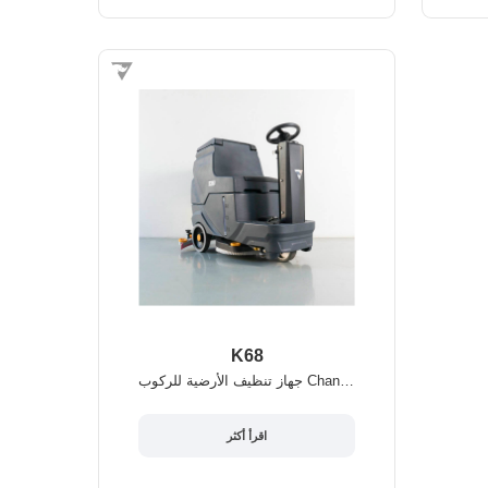
K68
جهاز تنظيف الأرضية للركوب Chancee K68
اقرأ أكثر