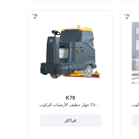
K79
جهاز تنظيف الأرضيات للركوب Chancee K79
اقرأ أكثر