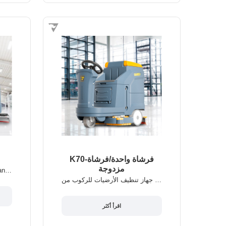
K70-فرشاة واحدة/فرشاة
مزدوجة
جهاز تنظيف الأرضية للركوب Chancee K80
جهاز تنظيف الأرضيات للركوب من Chancee K70
اقرأ أكثر