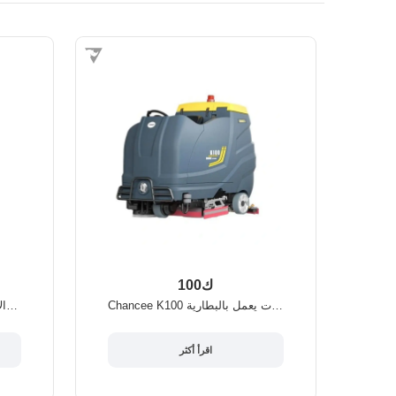
ك100
Chancee K100 جهاز غسيل الأرضيات يعمل بالبطارية
Chancee K88+ منظف الأرضيات للركوب
اقرأ أكثر