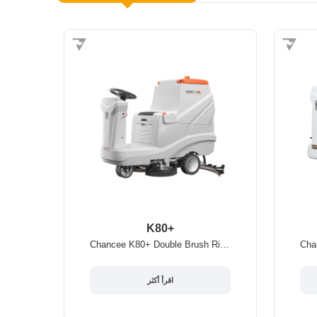
K80+
Chancee K80+ Double Brush Ride-on Floor Scrubber
اقرأ أكثر