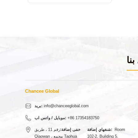
بنا
Chancee Global
info@chanceeglobal.com
بريد:
+86 17354183750
موبايل / واتس اب:
Room
شنغهاي إضافة:
خفى إضافة:
رقم 11 ، طريق
102-2, Building 5,
Qiaowan ، مجمع Taohua