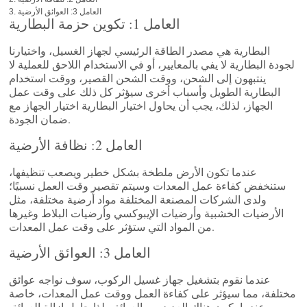
العامل 3: العوائق الأرضية
العامل 1: تكوين حزمة البطارية
البطارية هي مصدر الطاقة الرئيسي لجهاز الغسيل، واختيارنا
لجودة البطارية لا يفي بالمعايير، أو في الاستخدام اللاحق للعملية لا
ينتبهون إلى الشحن، ووقت الشحن القصير، ووقت استخدام
البطارية الطويل وأسباب أخرى سيؤثر كل ذلك على وقت عمل
الجهاز، لذلك، يجب أن يحاول اختيار البطارية اختيار الجهاز مع
ضمان الجودة.
العامل 2: نظافة الأرضية
عندما تكون الأرض ملطخة بشكل خطير ويصعب تنظيفها،
ستنخفض كفاءة عمل المعدات وسيتم تقصير وقت العمل نسبيًا؛
ولدى الشركات المصنعة المختلفة مواد أرضية مختلفة، مثل
الأرضيات الخشبية وأرضيات الإيبوكسي وأرضيات البلاط وغيرها
من المواد التي ستؤثر على وقت عمل المعدات.
العامل 3: العوائق الأرضية
عندما نقوم بتشغيل جهاز غسيل الركوب، سوف نواجه عوائق
مختلفة، مما سيؤثر على كفاءة العمل ووقت عمل المعدات، خاصة
عندما يكون هناك العديد من العوائق، لذا حاول إزالة العوائق