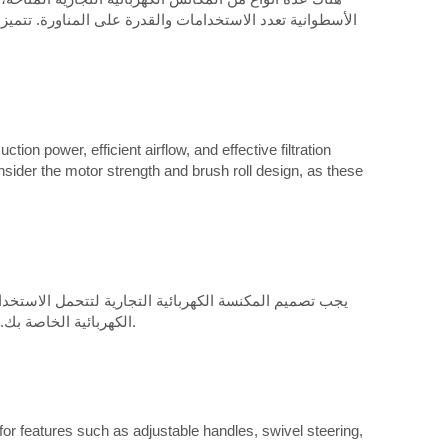
الأسطوانية تعدد الاستخدامات والقدرة على المناورة. تتميز
n power, efficient airflow, and effective filtration
nsider the motor strength and brush roll design, as these
يجب تصميم المكنسة الكهربائية التجارية لتتحمل الاستخد
الكهربائية الخاصة بك. تحقق مما إذا كانت المرشحات سهلة التنظيف أو الاستبدال، وفكر في متطلبات الصيانة لأسطوانة الفرشاة وصندوق القمامة أو الكيس.
or features such as adjustable handles, swivel steering,