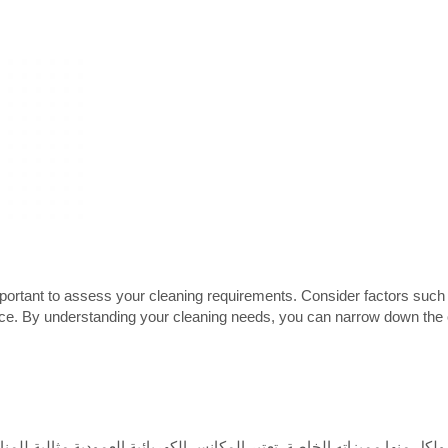
ortant to assess your cleaning requirements. Consider factors such a
pace. By understanding your cleaning needs, you can narrow down the 
ولكل منها مميزاته الخاصة. تعتبر المكانس الكهربائية العمودية مثالية للمن