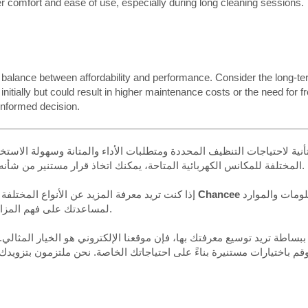
er comfort and ease of use, especially during long cleaning sessions.
e a balance between affordability and performance. Consider the long-te
ially but could result in higher maintenance costs or the need for f
informed decision.
تأنية لاحتياجات التنظيف المحددة ومتطلبات الأداء والمتانة وسهولة الاستخد
المختلفة للمكانس الكهربائية المتاحة، يمكنك اتخاذ قرار مستنير من شأنه أن يساهم في خلق بيئة نظيفة وصحية في مساحتك التجارية.
موقع إلكتروني. يوفر موقعنا الإلكتروني ثروة من المعلومات والموارد
تقنية Chancee
إذا كنت تريد معرفة المزيد عن الأنواع المختلفة 
لمساعدتك على فهم المزايا والتطبيقات المناسبة لمختلف المكانس الكهربائية التجارية.
بساطة تريد توسيع معرفتك بها، فإن موقعنا الإلكتروني هو الخيار المثالي
 وقم باختيارات مستنيرة بناءً على احتياجاتك الخاصة. نحن ملتزمون بتزو