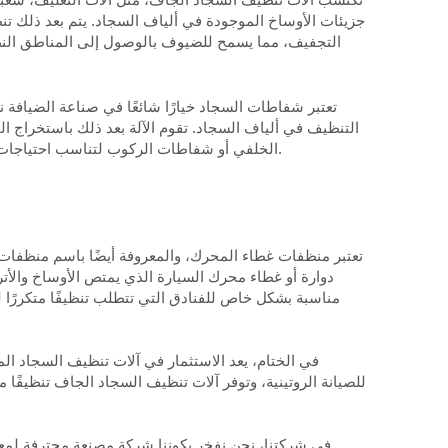
جزيئات الأوساخ الموجودة في ألياف السجاد. يتم بعد ذلك تن
التجفيف، مما يسمح للضيوف بالوصول إلى المناطق النظيف
تعتبر شفاطات السجاد خيارًا شائعًا في صناعة الضيافة 
التنظيف في ألياف السجاد. تقوم الآلة بعد ذلك باستخراج الم
الخلفي أو شفاطات الركوب لتناسب احتياجات التنظيف المحددة. تضمن ماكينات استخلاص السجاد عملية تنظيف شاملة وشاملة، مما يجعلها مثالية للتنظيف العميق لسجاد الفنادق.
تعتبر منظفات غطاء المحرك، والمعروفة أيضًا باسم منظفات 
دوارة أو غطاء محرك السيارة الذي يمتص الأوساخ والأ
في الختام، يعد الاستثمار في آلات تنظيف السجاد الم
للصيانة الروتينية، وتوفر آلات تنظيف السجاد الجاف تنظيفًا
في شركتنا، نحن نفخر بكوننا شركة مصنعة محترفة لمع