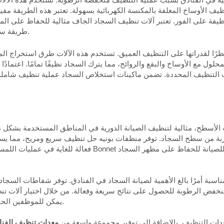
ظيف الأوساخ المغلفة بالمكنسة الكهربائية بسهولة. تعتبر هذه الطريقة م
ة على الفور. تعتبر آلات تنظيف السجاد الجاف مثالية للحفاظ على المن
طريقة سريعة وفعالة لتجديد السجاد مع تقليل وقت التوقف عن العمل.
نظرًا لقدراتها على التنظيف العميق. تستخدم هذه الآلات طرق استخراج ال
حلول مع الأوساخ والبقع والروائح، مما يترك السجاد نظيفًا تمامًا. اعتماد
الأسطح، مثالية لتنظيف الصيانة الدورية في المناطق المستخدمة بشكل مت
تربة من سطح السجاد. توفر منظفات بونيه حل تنظيف سريع ومريح، مما يس
فعالة للغاية في عمليات اللمس الروتينية بين جلسات التنظيف ا
ناسبة أمرًا بالغ الأهمية لصيانة السجاد في الفنادق. توفر شفاطات السج
 منخفض الرطوبة للحصول على نتائج سريعة وفعالة. من خلال اختيار آلات تنظ
يمكن للموظفين الحفاظ على السجاد نظيفًا ومنتعشًا وجذابًا للضيوف بشكل فعال.
دات التنظيف. بالإضافة إلى توفير مجموعة واسعة من
معدات تنظيف الفنا