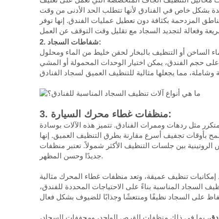
فيدة بشكل خاص في الفنادق لأنها تتطلب الحد الأدنى من وقت
اطق المزدحمة بكثافة دون تعطيل عمليات الفندق. إنها توفر
2. شفاطات السجاد:
ماء الساخن أو التنظيف بالبخار لحقن خليط من الماء ومحلول
ًا على حجم الفندق، يمكن اختيار الوحدات المحمولة أو المشي
3. منظفات غطاء محرك السيارة:
كرر مثل ردهات وممرات الفنادق. تتميز هذه الآلات بوسادة
مح بأوقات تجفيف أسرع مقارنة بطرق التنظيف العميق. إنها
لأكثر شمولاً. تعتبر منظفات Bonnet مناسبة بشكل خاص للفنادق التي تتطلب تنظيفًا متكررًا للصيانة للحفاظ على مظهر السجاد
جديدًا وحسن المظهر.
اد إمكانيات تنظيف عميقة، وتعد منظفات غطاء المحرك مثالية
يف السجاد المناسبة بناءً على الاحتياجات المحددة للفندق،
دق
، بما في ذلك منظفات القرص الواحد، ومجففات السجاد،