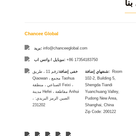
بنا
Chancee Global
info@chanceeglobal.com
بريد:
+86 17354183750
موبايل / واتس اب:
Room
شنغهاي إضافة:
خفى إضافة:
رقم 11 ، طريق
102-2, Building 5,
Qiaowan ، مجمع Taohua
Shengda Tiandi
الصناعي ، منطقة Feixi ،
Yuanchuang Valley,
مدينة Hefei ، مقاطعة Anhui
Pudong New Area,
، الصين الرمز البريدي:
231202
Shanghai, China
Zip Code: 200122