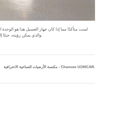
بشكل أفضل. خيارات الركوب الأخرى في خط K هي جهاز الغسيل K70، والذي يمكن رؤيته، جنبًا إلى جنب مع هذه الآلة، في فئة أجهزة التنظيف الخاصة بنا.
مكنسة الأرضيات الصناعية الاحترافية - Chancee U190CAR.