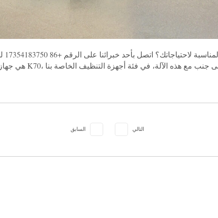
لست م
التالي
السابق