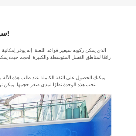
إن جهاز غسيل الأرضيات K70 سيغير قواعد اللعبة!
يمكنك الحصول على الثقة الكاملة عند طلب هذه الآلة 
تحب هذه الوحدة نظرًا لمدى صغر حجمها. يمكن تركيبه بسهولة عبر المداخل القياسية، ومع خزان المحلول سعة 80 لترًا، يمكنك تنظيف مساحات كبيرة دون الحاجة إلى وقت تعطل.