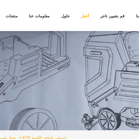
ا
قم بتعيين تاجر
أخبار
حلول
معلومات عنا
منتجات
إن جهاز غسيل الأرضيات K70 سيغير قواعد اللعبة!