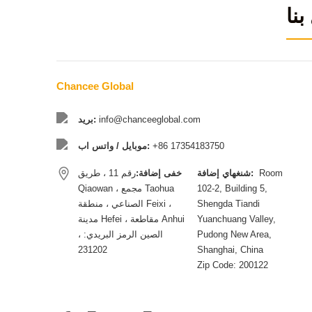
بنا
Chancee Global
info@chanceeglobal.com
بريد:
+86 17354183750
موبايل / واتس اب:
Room
شنغهاي إضافة:
خفى إضافة:
رقم 11 ، طريق
102-2, Building 5,
Qiaowan ، مجمع Taohua
Shengda Tiandi
الصناعي ، منطقة Feixi ،
Yuanchuang Valley,
مدينة Hefei ، مقاطعة Anhui
Pudong New Area,
، الصين الرمز البريدي:
231202
Shanghai, China
Zip Code: 200122