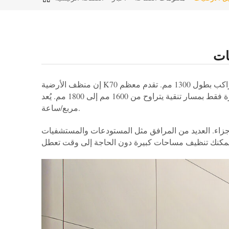
إن منظف الأرضية K70 الذي يمكن ركوبه سيغير قواعد اللعبة! إنه يوفر إمكانية التنقل خلف الوحدة وراحة الراكب. لم يسبق أن كان هناك جهاز غسيل راكب بطول 1300 مم. تقدم معظم
الشركات المصنعة دائمًا آلات كبيرة فقط بمسار تنقية يتراوح من 1600 مم إلى 1800 مم. يُعد K70 رائعًا لمناطق الغسل المتوسطة والكبيرة الحجم حيث يمكنه تنظيف ما يصل إلى 4000 متر
مربع/ساعة.
أجزاء. العديد من المرافق مثل المستودعات والمستشفيات