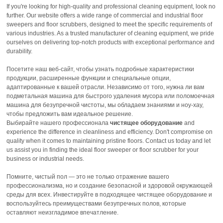
If you're looking for high-quality and professional cleaning equipment, look no
further. Our website offers a wide range of commercial and industrial floor
sweepers and floor scrubbers, designed to meet the specific requirements of
various industries. As a trusted manufacturer of cleaning equipment, we pride
ourselves on delivering top-notch products with exceptional performance and
durability.
Посетите наш веб-сайт, чтобы узнать подробные характеристики
продукции, расширенные функции и специальные опции,
адаптированные к вашей отрасли. Независимо от того, нужна ли вам
подметальная машина для быстрого удаления мусора или поломоечная
машина для безупречной чистоты, мы обладаем знаниями и ноу-хау,
чтобы предложить вам идеальное решение.
Выбирайте нашего профессионала
чистящее оборудование
and
experience the difference in cleanliness and efficiency. Don't compromise on
quality when it comes to maintaining pristine floors. Contact us today and let
us assist you in finding the ideal floor sweeper or floor scrubber for your
business or industrial needs.
Помните, чистый пол — это не только отражение вашего
профессионализма, но и создание безопасной и здоровой окружающей
среды для всех. Инвестируйте в подходящее чистящее оборудование и
воспользуйтесь преимуществами безупречных полов, которые
оставляют неизгладимое впечатление.