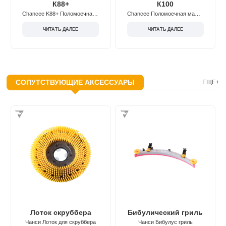
К88+
К100
Chancee K88+ Поломоечная машина с ручным управлением
Chancee Поломоечная машина K100 с питанием от аккумулятора
ЧИТАТЬ ДАЛЕЕ
ЧИТАТЬ ДАЛЕЕ
СОПУТСТВУЮЩИЕ АКСЕССУАРЫ
ЕЩЕ+
Лоток скруббера
Бибулический гриль
Чанси Лоток для скруббера
Чанси Бибулус гриль