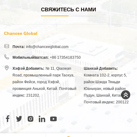
СВЯЖИТЕСЬ С НАМИ
Chancee Global
Почта:
info@chanceeglobal.com
Мобильный/ватсап:
+86 17354183750
Хэфэй Добавить:
№ 11, Qiaowan
Шанхай Добавить:
Road, промышленный парк Таохуа,
Комната 102-2, корпус 5,
район Фейси, город Хэфэй,
район Шэнда Тяньди
провинция Аньхой, Китай. Почтовый
Юаньчуан, новый район
индекс: 231202.
Пудун, Шанхай, Китай.
Почтовый индекс: 200122