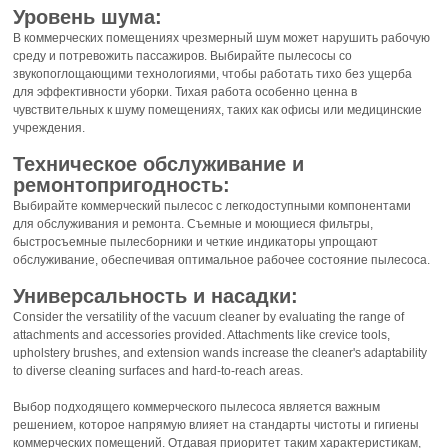
Уровень шума:
В коммерческих помещениях чрезмерный шум может нарушить рабочую
среду и потревожить пассажиров. Выбирайте пылесосы со
звукопоглощающими технологиями, чтобы работать тихо без ущерба
для эффективности уборки. Тихая работа особенно ценна в
чувствительных к шуму помещениях, таких как офисы или медицинские
учреждения.
Техническое обслуживание и
ремонтопригодность:
Выбирайте коммерческий пылесос с легкодоступными компонентами
для обслуживания и ремонта. Съемные и моющиеся фильтры,
быстросъемные пылесборники и четкие индикаторы упрощают
обслуживание, обеспечивая оптимальное рабочее состояние пылесоса.
Универсальность и насадки:
Consider the versatility of the vacuum cleaner by evaluating the range of
attachments and accessories provided. Attachments like crevice tools,
upholstery brushes, and extension wands increase the cleaner's adaptability
to diverse cleaning surfaces and hard-to-reach areas.
Выбор подходящего коммерческого пылесоса является важным
решением, которое напрямую влияет на стандарты чистоты и гигиены
коммерческих помещений. Отдавая приоритет таким характеристикам,