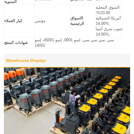
السنوية
السوق المحلية
33.00%؛
أمريكا الشمالية
الاسواق
مؤتمن
كبار العملاء
14.00%;
الرئيسية
جنوب شرق آسيا
14.00%;
سي، سي سي سي، إسو 9001، إسو 45001، إسو
شهادات المنتج
14001
Warehouse Display: