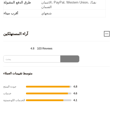
الائتمان، PayPal، Western Union، نقدًا،
طرق الدفع المقبولة
الضمان
شنغهاي
أقرب ميناء
آراء المستهلكين
4.8
103 Revews
متوسط تقييمات العملاء
4.8
جودة المنتج
4.6
خدمات
4.1
الخدمات اللوجستية