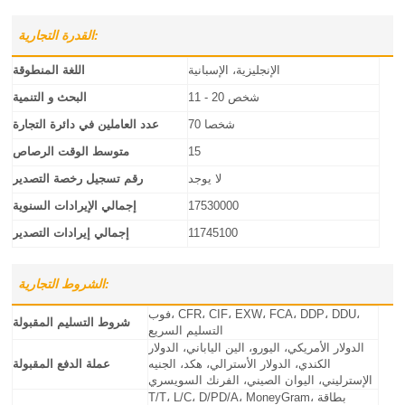
القدرة التجارية:
الإنجليزية، الإسبانية
اللغة المنطوقة
11 - 20 شخص
البحث و التنمية
70 شخصا
عدد العاملين في دائرة التجارة
15
متوسط الوقت الرصاص
لا يوجد
رقم تسجيل رخصة التصدير
17530000
إجمالي الإيرادات السنوية
11745100
إجمالي إيرادات التصدير
الشروط التجارية:
فوب، CFR، CIF، EXW، FCA، DDP، DDU،
شروط التسليم المقبولة
التسليم السريع
الدولار الأمريكي، اليورو، الين الياباني، الدولار
الكندي، الدولار الأسترالي، هكد، الجنيه
عملة الدفع المقبولة
الإسترليني، اليوان الصيني، الفرنك السويسري
T/T، L/C، D/PD/A، MoneyGram، بطاقة