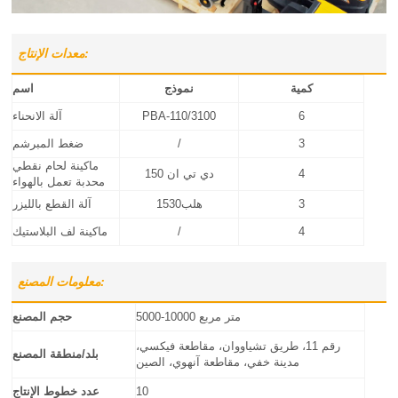
معدات الإنتاج:
كمية
نموذج
اسم
6
PBA-110/3100
آلة الانحناء
3
/
ضغط المبرشم
ماكينة لحام نقطي
4
دي تي ان 150
محدبة تعمل بالهواء
3
هلب1530
آلة القطع بالليزر
4
/
ماكينة لف البلاستيك
معلومات المصنع:
5000-10000 متر مربع
حجم المصنع
رقم 11، طريق تشياووان، مقاطعة فيكسي،
بلد/منطقة المصنع
مدينة خفي، مقاطعة آنهوي، الصين
10
عدد خطوط الإنتاج