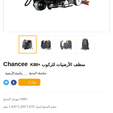
Chancee
K88+ منظف الأرضيات للركوب
سلسلة المنتج:
ماسح الأرضية
يشارك
K88+
موديل المنتج:
حجم المنتج (مم):
1,670*1,200*1,420 ملم