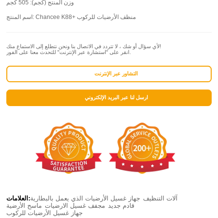
وزن المنتج (كجم):
505 كجم
Chancee K88+ منظف الأرضيات للركوب
اسم المنتج:
لأي سؤال أو شك ، لا تتردد في الاتصال بنا ونحن نتطلع إلى الاستماع منك!
انقر على "استشارة عبر الإنترنت" للتحدث معنا على الفور.
التشاور عبر الإنترنت
ارسل لنا عبر البريد الإلكتروني
آلات التنظيف
جهاز غسيل الأرضيات الذي يعمل بالبطارية
العلامات:
قادم جديد
مجفف غسيل الارضيات
ماسح الأرضية
جهاز غسيل الأرضيات للركوب