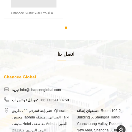
Chancee SC80/SC80Pro محطة عمل غسيل الأرضيات المستقلة
اتصل بنا
Chancee Global
info@chanceeglobal.com
بريد:
+86 17354183750
موبايل / واتس اب:
Room 102-2,
شنغهاي إضافة:
خفى إضافة:
رقم 11 ، طريق Qiaowan
Building 5, Shengda Tiandi
، مجمع Taohua الصناعي ، منطقة Feixi
Yuanchuang Valley, Pudong
، مدينة Hefei ، مقاطعة Anhui ، الصين
New Area, Shanghai, China
الرمز البريدي: 231202