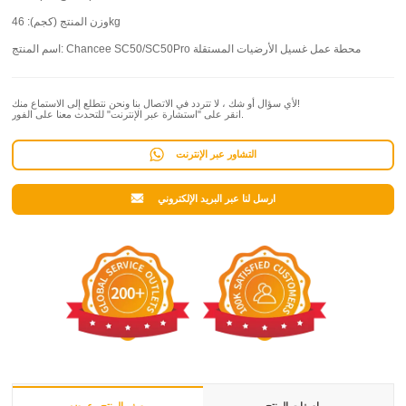
46kg
وزن المنتج (كجم):
Chancee SC50/SC50Pro محطة عمل غسيل الأرضيات المستقلة
اسم المنتج:
لأي سؤال أو شك ، لا تتردد في الاتصال بنا ونحن نتطلع إلى الاستماع منك!
انقر على "استشارة عبر الإنترنت" للتحدث معنا على الفور.
التشاور عبر الإنترنت
ارسل لنا عبر البريد الإلكتروني
مواصفات المنتج
وصف المنتج وعرضه