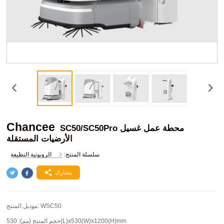
Chancee
SC50/SC50Pro محطة عمل غسيل
الأرضيات المستقلة
سلسلة المنتج:
الروبوتية النظيفة
يشارك
WSC50
موديل المنتج:
530(L)x530(W)x1200(H)mm
حجم المنتج (مم):