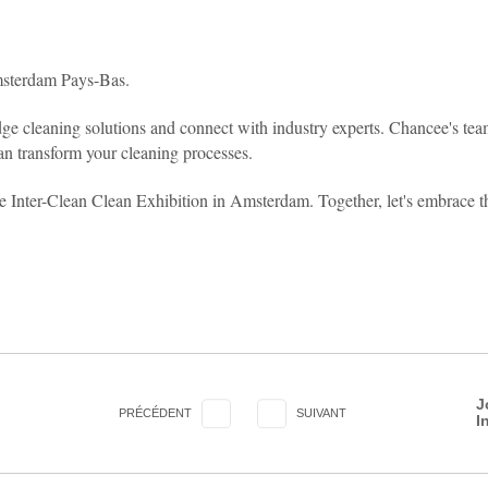
sterdam Pays-Bas.
edge cleaning solutions and connect with industry experts. Chancee's te
an transform your cleaning processes.
e Inter-Clean Clean Exhibition in Amsterdam. Together, let's embrace th
J
PRÉCÉDENT
SUIVANT
I