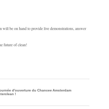
am will be on hand to provide live demonstrations, answer
e future of clean!
ournée d'ouverture du Chancee Amsterdam
nterclean !