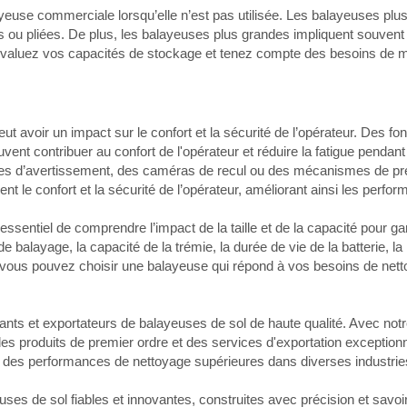
yeuse commerciale lorsqu’elle n’est pas utilisée. Les balayeuses pl
es ou pliées. De plus, les balayeuses plus grandes impliquent souve
aluez vos capacités de stockage et tenez compte des besoins de maint
ut avoir un impact sur le confort et la sécurité de l’opérateur. Des fo
ent contribuer au confort de l'opérateur et réduire la fatigue penda
tèmes d’avertissement, des caméras de recul ou des mécanismes de pré
ent le confort et la sécurité de l’opérateur, améliorant ainsi les perfo
essentiel de comprendre l’impact de la taille et de la capacité pour ga
balayage, la capacité de la trémie, la durée de vie de la batterie, la m
re, vous pouvez choisir une balayeuse qui répond à vos besoins de nett
nts et exportateurs de balayeuses de sol de haute qualité. Avec notr
es produits de premier ordre et des services d'exportation excepti
t des performances de nettoyage supérieures dans diverses industrie
s de sol fiables et innovantes, construites avec précision et savoir