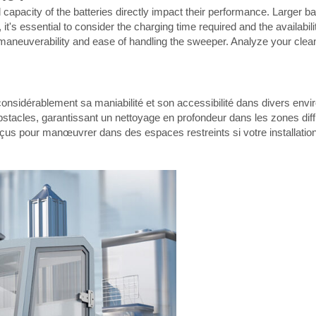
acity of the batteries directly impact their performance. Larger batte
 essential to consider the charging time required and the availability o
l maneuverability and ease of handling the sweeper. Analyze your clea
 considérablement sa maniabilité et son accessibilité dans divers en
 obstacles, garantissant un nettoyage en profondeur dans les zones dif
s pour manœuvrer dans des espaces restreints si votre installation