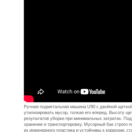
Ручная подметальная машина U90 с двойной щеткой у
утилизировать мусор, толкая его вперед. Высоту щ
результатов уборки при минимальных затратах. Под
хранение и транспортировку. Мусорный бак строго 
из инженерного пластика и устойчивы к коррозии,