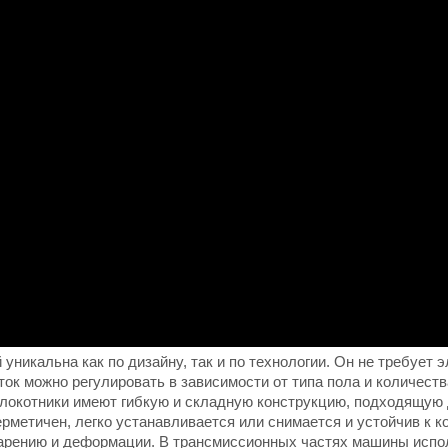
никальна как по дизайну, так и по технологии. Он не требует э
еток можно регулировать в зависимости от типа пола и количес
локотники имеют гибкую и складную конструкцию, подходящую 
герметичен, легко устанавливается или снимается и устойчив к
 старению и деформации. В трансмиссионных частях машины исп