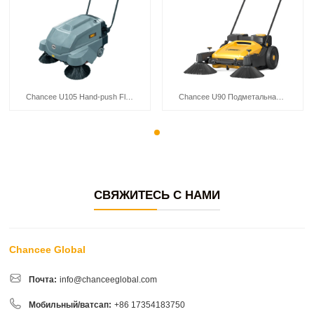
Chancee U105 Hand-push Floor Sweeper
Chancee U90 Подметальная машина с ручным/ручным приводом
СВЯЖИТЕСЬ С НАМИ
Chancee Global
Почта:
info@chanceeglobal.com
Мобильный/ватсап:
+86 17354183750