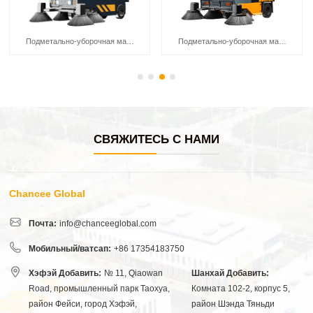
Подметально-уборочная машина Chancee U190CAR
Подметально-уборочная машина Chancee U190P
СВЯЖИТЕСЬ С НАМИ
Chancee Global
Почта:
info@chanceeglobal.com
Мобильный/ватсап:
+86 17354183750
Хэфэй Добавить:
№ 11, Qiaowan
Шанхай Добавить:
Road, промышленный парк Таохуа,
Комната 102-2, корпус 5,
район Фейси, город Хэфэй,
район Шэнда Тяньди