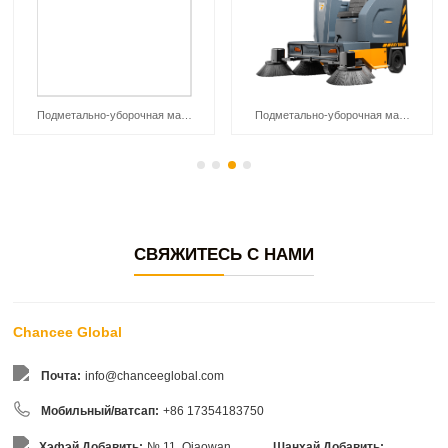
Подметально-уборочная машина Chancee U190CAR
Подметально-уборочная машина Chancee U190
СВЯЖИТЕСЬ С НАМИ
Chancee Global
Почта:
info@chanceeglobal.com
Мобильный/ватсап:
+86 17354183750
Хэфэй Добавить:
№ 11, Qiaowan
Шанхай Добавить: