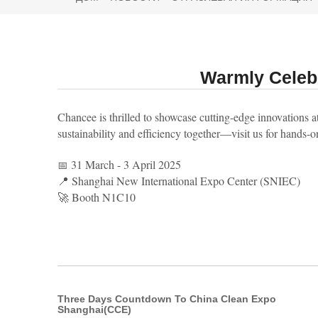
Warmly Celeb
‌Chancee‌ is thrilled to showcase ‌cutting-edge innovations‌ 
sustainability and efficiency together—‌visit us‌ for hands
‌31 March - 3 April 2025
📅
📍 ‌Shanghai New International Expo Center (SNIEC)
🚀 ‌Booth N1C10‌
Three Days Countdown To China Clean Expo
Shanghai(CCE)