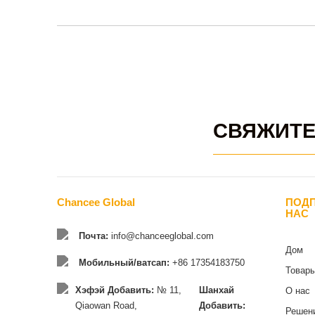
СВЯЖИТЕ
Chancee Global
ПОД
НАС
Почта:
info@chanceeglobal.com
Дом
Мобильный/ватсап:
+86 17354183750
Товар
Хэфэй Добавить:
№ 11,
Шанхай
О нас
Qiaowan Road,
Добавить:
Решен