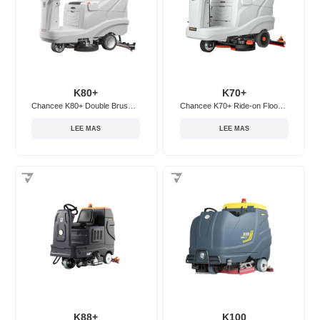
K80+
K70+
Chancee K80+ Double Brush Ride-on Floor Scrubber
Chancee K70+ Ride-on Floor Scrubber
LEE MAS
LEE MAS
K88+
K100