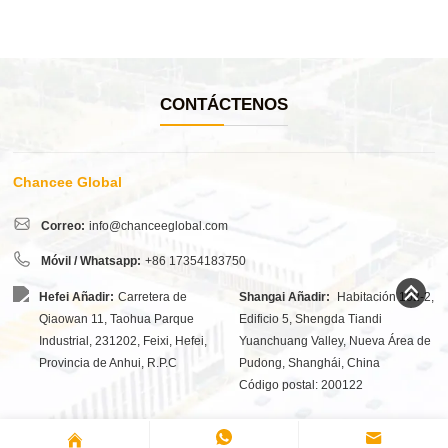
CONTÁCTENOS
Chancee Global
Correo:
info@chanceeglobal.com
Móvil / Whatsapp:
+86 17354183750
Hefei Añadir:
Carretera de
Shangai Añadir:
Habitación 102-2,
Qiaowan 11, Taohua Parque
Edificio 5, Shengda Tiandi
Industrial, 231202, Feixi, Hefei,
Yuanchuang Valley, Nueva Área de
Provincia de Anhui, R.P.C
Pudong, Shanghái, China
Código postal: 200122