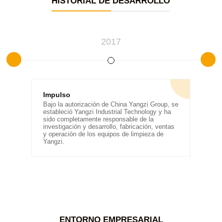
HISTORIAL DE DESARROLLO
2017
Impulso
Av
Bajo la autorización de China Yangzi Group, se
Alc
de
estableció Yangzi Industrial Technology y ha
la 
je
sido completamente responsable de la
Uni
investigación y desarrollo, fabricación, ventas
y h
y operación de los equipos de limpieza de
des
Yangzi.
una
cal
ant
ENTORNO EMPRESARIAL