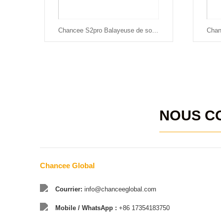
Chancee S2pro Balayeuse de sol à conducteur marchant/à pousser manuellement
NOUS C
Chancee Global
Courrier:
info@chanceeglobal.com
Mobile / WhatsApp :
+86 17354183750