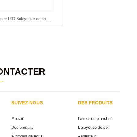
Chancee U90 Balayeuse de sol à conducteur accompagnant/à main
ONTACTER
SUIVEZ-NOUS
DES PRODUITS
Maison
Laveur de plancher
Des produits
Balayeuse de sol
À propos de nous
Aspirateur