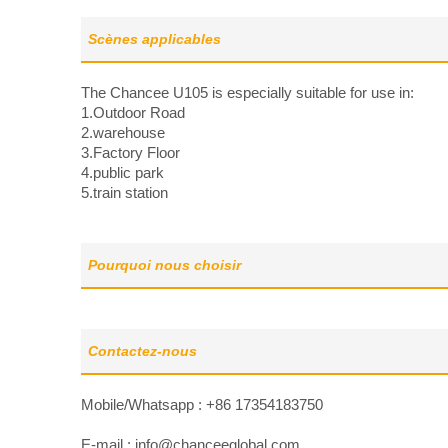
Scènes applicables
The Chancee U105 is especially suitable for use in:
1.Outdoor Road
2.warehouse
3.Factory Floor
4.public park
5.train station
Pourquoi nous choisir
Contactez-nous
Mobile/Whatsapp : +86 17354183750
E-mail :
info@chanceeglobal.com