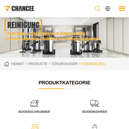
[
]
REINIGUNG
OEM/ODM-LÖSUNGEN AUS EINER HAND
Vertrauenswürdiger Anbieter von Reinigungsgeräten
HEIMAT
PRODUKTE
STAUBSAUGER
KOMMERZIELL
PRODUKTKATEGORIE
BODENSCHRUBBER
BODENKEHRER