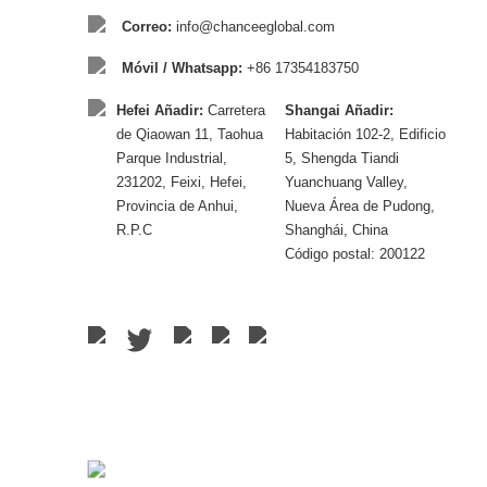
Correo:
info@chanceeglobal.com
Móvil / Whatsapp:
+86 17354183750
Hefei Añadir:
Carretera
Shangai Añadir:
de Qiaowan 11, Taohua
Habitación 102-2, Edificio
Parque Industrial,
5, Shengda Tiandi
231202, Feixi, Hefei,
Yuanchuang Valley,
Provincia de Anhui,
Nueva Área de Pudong,
R.P.C
Shanghái, China
Código postal: 200122