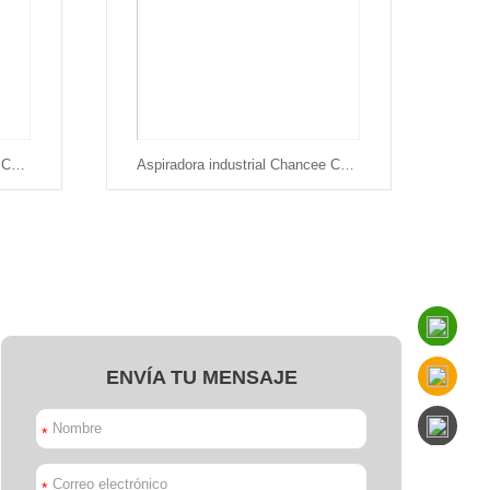
Aspiradora industrial Chancee CG3080
Aspiradora industrial Chancee CG3680
ENVÍA TU MENSAJE
*
*