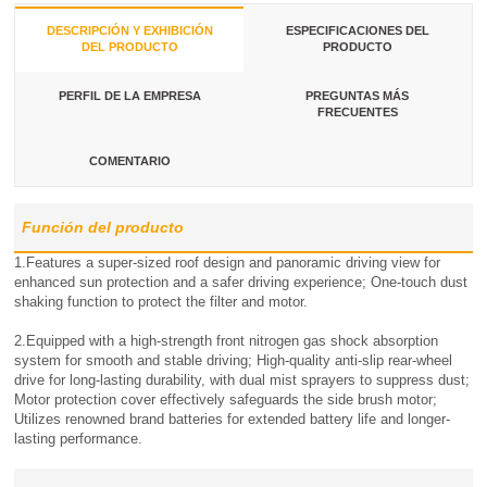
DESCRIPCIÓN Y EXHIBICIÓN
ESPECIFICACIONES DEL
DEL PRODUCTO
PRODUCTO
PERFIL DE LA EMPRESA
PREGUNTAS MÁS
FRECUENTES
COMENTARIO
Función del producto
1.Features a super-sized roof design and panoramic driving view for
enhanced sun protection and a safer driving experience; One-touch dust
shaking function to protect the filter and motor.
2.Equipped with a high-strength front nitrogen gas shock absorption
system for smooth and stable driving; High-quality anti-slip rear-wheel
drive for long-lasting durability, with dual mist sprayers to suppress dust;
Motor protection cover effectively safeguards the side brush motor;
Utilizes renowned brand batteries for extended battery life and longer-
lasting performance.