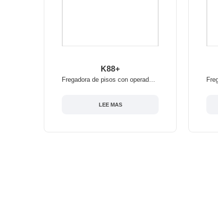
K88+
Fregadora de pisos con operador a bordo Chancee K88+
LEE MAS