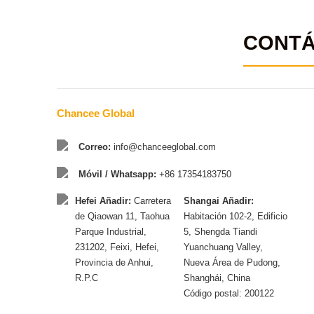
CONT
Chancee Global
Correo:
info@chanceeglobal.com
Móvil / Whatsapp:
+86 17354183750
Hefei Añadir:
Carretera
Shangai Añadir:
de Qiaowan 11, Taohua
Habitación 102-2, Edificio
Parque Industrial,
5, Shengda Tiandi
231202, Feixi, Hefei,
Yuanchuang Valley,
Provincia de Anhui,
Nueva Área de Pudong,
R.P.C
Shanghái, China
Código postal: 200122