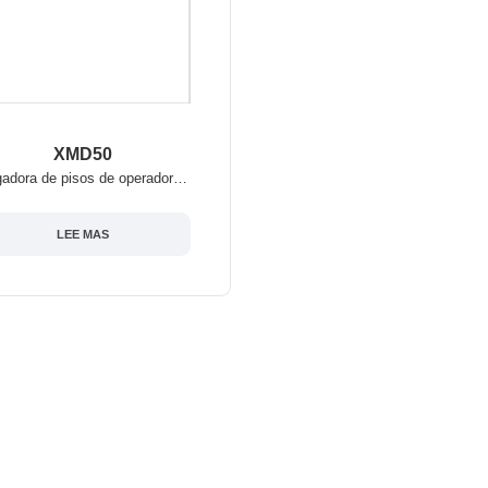
XMD50
Fregadora de pisos de operador a pie Chancee XMD50
LEE MAS