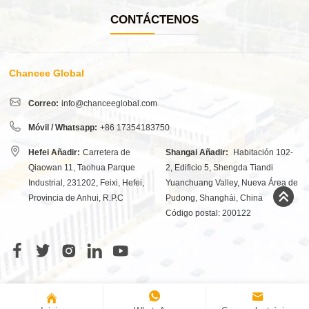
CONTÁCTENOS
Chancee Global
Correo:
info@chanceeglobal.com
Móvil / Whatsapp:
+86 17354183750
Hefei Añadir:
Carretera de
Shangai Añadir:
Habitación 102-
Qiaowan 11, Taohua Parque
2, Edificio 5, Shengda Tiandi
Industrial, 231202, Feixi, Hefei,
Yuanchuang Valley, Nueva Área de
Provincia de Anhui, R.P.C
Pudong, Shanghái, China
Código postal: 200122