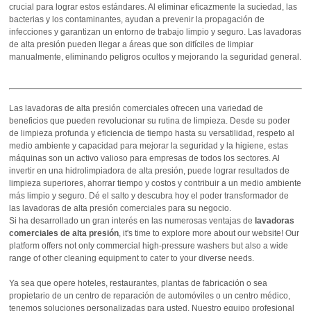
crucial para lograr estos estándares. Al eliminar eficazmente la suciedad, las
bacterias y los contaminantes, ayudan a prevenir la propagación de
infecciones y garantizan un entorno de trabajo limpio y seguro. Las lavadoras
de alta presión pueden llegar a áreas que son difíciles de limpiar
manualmente, eliminando peligros ocultos y mejorando la seguridad general.
Las lavadoras de alta presión comerciales ofrecen una variedad de
beneficios que pueden revolucionar su rutina de limpieza. Desde su poder
de limpieza profunda y eficiencia de tiempo hasta su versatilidad, respeto al
medio ambiente y capacidad para mejorar la seguridad y la higiene, estas
máquinas son un activo valioso para empresas de todos los sectores. Al
invertir en una hidrolimpiadora de alta presión, puede lograr resultados de
limpieza superiores, ahorrar tiempo y costos y contribuir a un medio ambiente
más limpio y seguro. Dé el salto y descubra hoy el poder transformador de
las lavadoras de alta presión comerciales para su negocio.
Si ha desarrollado un gran interés en las numerosas ventajas de
lavadoras
comerciales de alta presión
, it's time to explore more about our website! Our
platform offers not only commercial high-pressure washers but also a wide
range of other cleaning equipment to cater to your diverse needs.
Ya sea que opere hoteles, restaurantes, plantas de fabricación o sea
propietario de un centro de reparación de automóviles o un centro médico,
tenemos soluciones personalizadas para usted. Nuestro equipo profesional