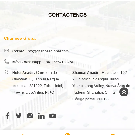
CONTÁCTENOS
Chancee Global
Correo:
info@chanceeglobal.com
Móvil / Whatsapp:
+86 17354183750
Hefei Añadir:
Carretera de
Shangai Añadir:
Habitación 102-
Qiaowan 11, Taohua Parque
2, Edificio 5, Shengda Tiandi
Industrial, 231202, Feixi, Hefei,
Yuanchuang Valley, Nueva Área de
Provincia de Anhui, R.P.C
Pudong, Shanghái, China
Código postal: 200122