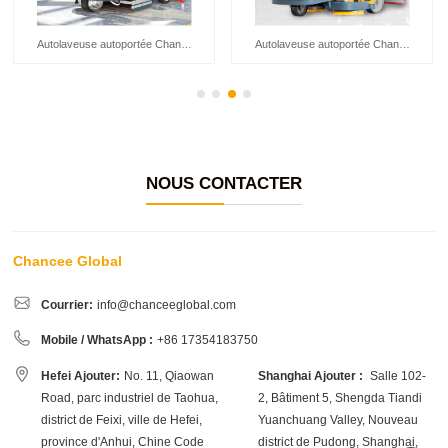
Autolaveuse autoportée Chancee K90
Autolaveuse autoportée Chancee K80
NOUS CONTACTER
Chancee Global
Courrier:
info@chanceeglobal.com
Mobile / WhatsApp :
+86 17354183750
Hefei Ajouter:
No. 11, Qiaowan
Shanghai Ajouter :
Salle 102-
Road, parc industriel de Taohua,
2, Bâtiment 5, Shengda Tiandi
district de Feixi, ville de Hefei,
Yuanchuang Valley, Nouveau
province d'Anhui, Chine Code
district de Pudong, Shanghai,