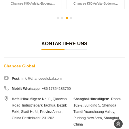
Chancee K90 Aufsitz-Bodenwäscher
Chancee K80 Aufsitz-Bodenwäscher
KONTAKTIERE UNS
Chancee Global
Post:
info@chanceeglobal.com
Mobil / Whatsapp:
+86 17354183750
Hefei Hinzufügen:
Nr. 11, Qiaowan
Shanghai Hinzufügen:
Room
Road, Industriepark Taohua, Bezirk
102-2, Building 5, Shengda
Feixi, Stadt Hefei, Provinz Anhui,
Tiandi Yuanchuang Valley,
China Postleitzahl: 231202
Pudong New Area, Shanghai,
China