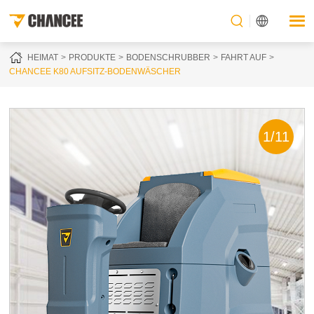
HEIMAT
PRODUKTE
BODENSCHRUBBER
FAHRT AUF
CHANCEE K80 AUFSITZ-BODENWÄSCHER
1
/
11