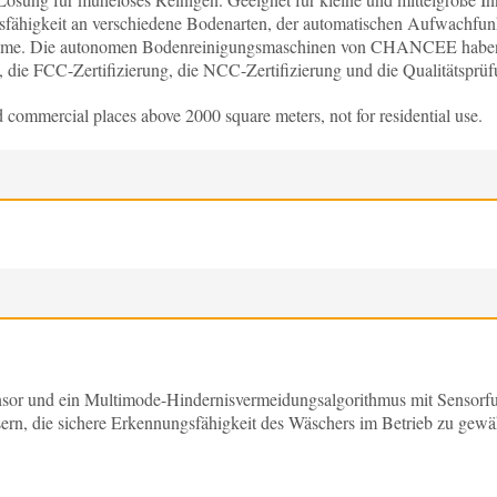
sfähigkeit an verschiedene Bodenarten, der automatischen Aufwachfun
nräume. Die autonomen Bodenreinigungsmaschinen von CHANCEE haben al
t), die FCC-Zertifizierung, die NCC-Zertifizierung und die Qualitätsprü
and commercial places above 2000 square meters, not for residential use.
nsor und ein Multimode-Hindernisvermeidungsalgorithmus mit Sensorfus
sern, die sichere Erkennungsfähigkeit des Wäschers im Betrieb zu gew