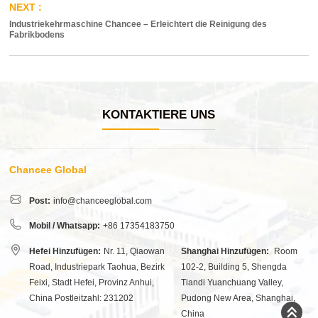
Industriekehrmaschine Chancee – Erleichtert die Reinigung des
Fabrikbodens
KONTAKTIERE UNS
Chancee Global
Post:
info@chanceeglobal.com
Mobil / Whatsapp:
+86 17354183750
Hefei Hinzufügen:
Nr. 11, Qiaowan
Shanghai Hinzufügen:
Room
Road, Industriepark Taohua, Bezirk
102-2, Building 5, Shengda
Feixi, Stadt Hefei, Provinz Anhui,
Tiandi Yuanchuang Valley,
China Postleitzahl: 231202
Pudong New Area, Shanghai,
China