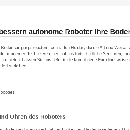
bessern autonome Roboter Ihre Bode
 Bodenreinigungsrobotern, den stillen Helden, die die Art und Weise 
er modernen Technik vereinen nahtlos fortschrittliche Sensoren, mode
 zu bieten. Lassen Sie uns tiefer in die komplizierte Funktionsweis
fort verleihen.
Roboters
n
 und Ohren des Roboters
Ihren Boden und manövriert mit Leichtigkeit um Hindernisse herum. Hin