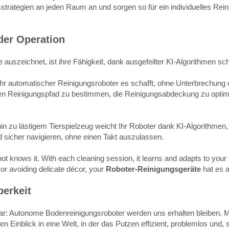
trategien an jeden Raum an und sorgen so für ein individuelles Rein
 der Operation
 auszeichnet, ist ihre Fähigkeit, dank ausgefeilter KI-Algorithmen sc
Ihr automatischer Reinigungsroboter es schafft, ohne Unterbrechung 
ten Reinigungspfad zu bestimmen, die Reinigungsabdeckung zu optimie
 zu lästigem Tierspielzeug weicht Ihr Roboter dank KI-Algorithmen, 
 sicher navigieren, ohne einen Takt auszulassen.
t knows it. With each cleaning session, it learns and adapts to your s
 or avoiding delicate décor, your
Roboter-Reinigungsgeräte
hat es 
berkeit
lar: Autonome Bodenreinigungsroboter werden uns erhalten bleiben. Mi
en Einblick in eine Welt, in der das Putzen effizient, problemlos un