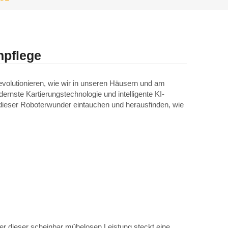
npflege
revolutionieren, wie wir in unseren Häusern und am
rnste Kartierungstechnologie und intelligente KI-
e dieser Roboterwunder eintauchen und herausfinden, wie
ter dieser scheinbar mühelosen Leistung steckt eine