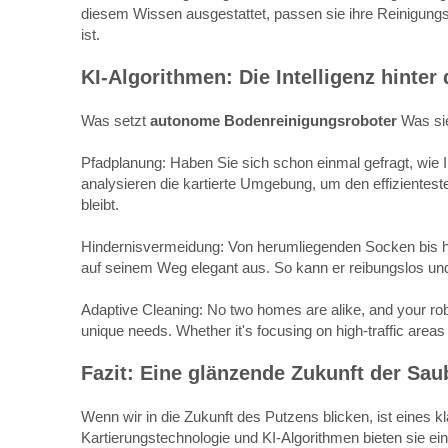
diesem Wissen ausgestattet, passen sie ihre Reinigungss
ist.
KI-Algorithmen: Die Intelligenz hinter
Was setzt
autonome Bodenreinigungsroboter
Was sie
Pfadplanung: Haben Sie sich schon einmal gefragt, wie 
analysieren die kartierte Umgebung, um den effizientes
bleibt.
Hindernisvermeidung: Von herumliegenden Socken bis hin
auf seinem Weg elegant aus. So kann er reibungslos und
Adaptive Cleaning: No two homes are alike, and your robo
unique needs. Whether it's focusing on high-traffic areas
Fazit: Eine glänzende Zukunft der Sau
Wenn wir in die Zukunft des Putzens blicken, ist eines k
Kartierungstechnologie und KI-Algorithmen bieten sie ein