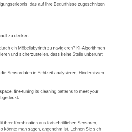
igungserlebnis, das auf Ihre Bedürfnisse zugeschnitten
hnell zu denken:
durch ein Möbellabyrinth zu navigieren? KI-Algorithmen
ren und sicherzustellen, dass keine Stelle unberührt
die Sensordaten in Echtzeit analysieren, Hindernissen
pace, fine-tuning its cleaning patterns to meet your
abgedeckt.
t ihrer Kombination aus fortschrittlichen Sensoren,
d, so könnte man sagen, angenehm ist. Lehnen Sie sich