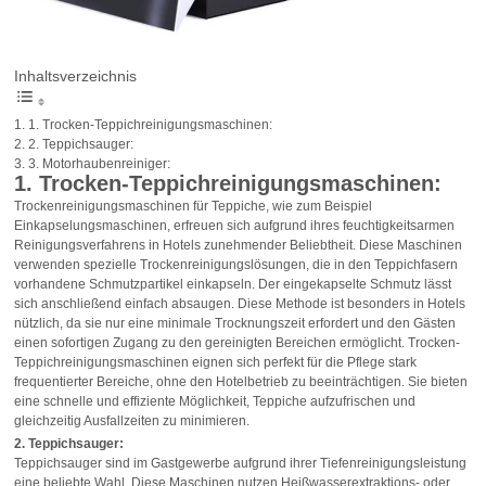
Inhaltsverzeichnis
1. Trocken-Teppichreinigungsmaschinen:
2. Teppichsauger:
3. Motorhaubenreiniger:
1. Trocken-Teppichreinigungsmaschinen:
Trockenreinigungsmaschinen für Teppiche, wie zum Beispiel
Einkapselungsmaschinen, erfreuen sich aufgrund ihres feuchtigkeitsarmen
Reinigungsverfahrens in Hotels zunehmender Beliebtheit. Diese Maschinen
verwenden spezielle Trockenreinigungslösungen, die in den Teppichfasern
vorhandene Schmutzpartikel einkapseln. Der eingekapselte Schmutz lässt
sich anschließend einfach absaugen. Diese Methode ist besonders in Hotels
nützlich, da sie nur eine minimale Trocknungszeit erfordert und den Gästen
einen sofortigen Zugang zu den gereinigten Bereichen ermöglicht. Trocken-
Teppichreinigungsmaschinen eignen sich perfekt für die Pflege stark
frequentierter Bereiche, ohne den Hotelbetrieb zu beeinträchtigen. Sie bieten
eine schnelle und effiziente Möglichkeit, Teppiche aufzufrischen und
gleichzeitig Ausfallzeiten zu minimieren.
2. Teppichsauger:
Teppichsauger sind im Gastgewerbe aufgrund ihrer Tiefenreinigungsleistung
eine beliebte Wahl. Diese Maschinen nutzen Heißwasserextraktions- oder