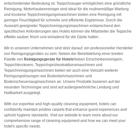
entscheidender Bedeutung ist. Teppichsauger ermöglichen eine gründliche
Reinigung, Motorhaubenreiniger sind ideal für die routinemäßige Wartung
und trockene Teppichreinigungsmaschinen bieten eine Reinigung mit
geringer Feuchtigkeit für schnelle und effiziente Ergebnisse. Durch die
Auswahl geeigneter Teppichreinigungsmaschinen entsprechend den
spezifischen Anforderungen des Hotels können die Mitarbeiter die Teppiche
effektiv sauber, frisch und einladend für die Gäste halten.
Wir in unserem Unternehmen sind stolz darauf, ein professioneller Hersteller
von Reinigungsgeräten zu sein. Neben der Bereitstellung einer breiten
Palette von
Reinigungsgeräte für Hotels
Neben Einscheibenreinigern,
Teppichtrocknern, Teppichsprühextraktionsmaschinen und
Teppichreinigungsmaschinen bieten wir auch eine Vielzahl weiterer
Reinigungslösungen wie Bodenkehrmaschinen und
Bodenscheuersaugmaschinen an. Unsere Produkte basieren auf der
neuesten Technologie und sind auf außergewöhnliche Leistung und
Haltbarkeit ausgelegt.
With our expertise and high-quality cleaning equipment, hotels can
confidently maintain pristine carpets that enhance guest experiences and
uphold hygiene standards. Visit our website to learn more about our
comprehensive range of cleaning equipment and how we can meet your
hotel's specific needs.