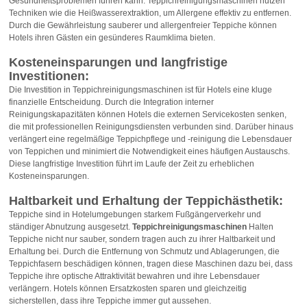
Gesundheitsproblemen führen kann. Teppichreinigungsmaschinen nutzen
Techniken wie die Heißwasserextraktion, um Allergene effektiv zu entfernen.
Durch die Gewährleistung sauberer und allergenfreier Teppiche können
Hotels ihren Gästen ein gesünderes Raumklima bieten.
Kosteneinsparungen und langfristige
Investitionen:
Die Investition in Teppichreinigungsmaschinen ist für Hotels eine kluge
finanzielle Entscheidung. Durch die Integration interner
Reinigungskapazitäten können Hotels die externen Servicekosten senken,
die mit professionellen Reinigungsdiensten verbunden sind. Darüber hinaus
verlängert eine regelmäßige Teppichpflege und -reinigung die Lebensdauer
von Teppichen und minimiert die Notwendigkeit eines häufigen Austauschs.
Diese langfristige Investition führt im Laufe der Zeit zu erheblichen
Kosteneinsparungen.
Haltbarkeit und Erhaltung der Teppichästhetik:
Teppiche sind in Hotelumgebungen starkem Fußgängerverkehr und
ständiger Abnutzung ausgesetzt.
Teppichreinigungsmaschinen
Halten
Teppiche nicht nur sauber, sondern tragen auch zu ihrer Haltbarkeit und
Erhaltung bei. Durch die Entfernung von Schmutz und Ablagerungen, die
Teppichfasern beschädigen können, tragen diese Maschinen dazu bei, dass
Teppiche ihre optische Attraktivität bewahren und ihre Lebensdauer
verlängern. Hotels können Ersatzkosten sparen und gleichzeitig
sicherstellen, dass ihre Teppiche immer gut aussehen.