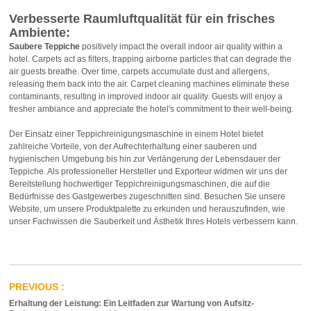
Verbesserte Raumluftqualität für ein frisches
Ambiente:
Saubere Teppiche
positively impact the overall indoor air quality within a
hotel. Carpets act as filters, trapping airborne particles that can degrade the
air guests breathe. Over time, carpets accumulate dust and allergens,
releasing them back into the air. Carpet cleaning machines eliminate these
contaminants, resulting in improved indoor air quality. Guests will enjoy a
fresher ambiance and appreciate the hotel's commitment to their well-being.
Der Einsatz einer Teppichreinigungsmaschine in einem Hotel bietet
zahlreiche Vorteile, von der Aufrechterhaltung einer sauberen und
hygienischen Umgebung bis hin zur Verlängerung der Lebensdauer der
Teppiche. Als professioneller Hersteller und Exporteur widmen wir uns der
Bereitstellung hochwertiger Teppichreinigungsmaschinen, die auf die
Bedürfnisse des Gastgewerbes zugeschnitten sind. Besuchen Sie unsere
Website, um unsere Produktpalette zu erkunden und herauszufinden, wie
unser Fachwissen die Sauberkeit und Ästhetik Ihres Hotels verbessern kann.
Erhaltung der Leistung: Ein Leitfaden zur Wartung von Aufsitz-