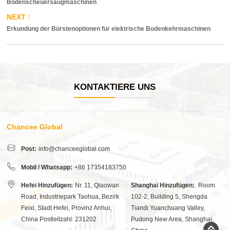
Bodenscheuersaugmaschinen
Erkundung der Bürstenoptionen für elektrische Bodenkehrmaschinen
KONTAKTIERE UNS
Chancee Global
Post:
info@chanceeglobal.com
Mobil / Whatsapp:
+86 17354183750
Hefei Hinzufügen:
Nr. 11, Qiaowan
Shanghai Hinzufügen:
Room
Road, Industriepark Taohua, Bezirk
102-2, Building 5, Shengda
Feixi, Stadt Hefei, Provinz Anhui,
Tiandi Yuanchuang Valley,
China Postleitzahl: 231202
Pudong New Area, Shanghai,