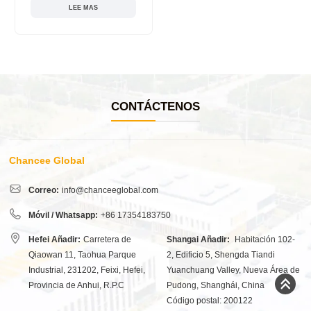
LEE MAS
CONTÁCTENOS
Chancee Global
Correo:
info@chanceeglobal.com
Móvil / Whatsapp:
+86 17354183750
Hefei Añadir:
Carretera de
Shangai Añadir:
Habitación 102-
Qiaowan 11, Taohua Parque
2, Edificio 5, Shengda Tiandi
Industrial, 231202, Feixi, Hefei,
Yuanchuang Valley, Nueva Área de
Provincia de Anhui, R.P.C
Pudong, Shanghái, China
Código postal: 200122