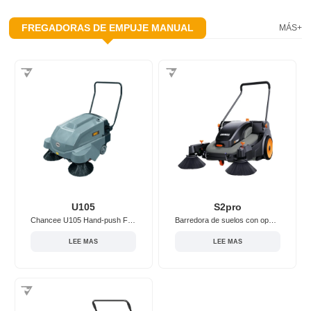
FREGADORAS DE EMPUJE MANUAL
MÁS+
U105
S2pro
Chancee U105 Hand-push Floor Sweeper
Barredora de suelos con operador a pie/manual Chancee S2pro
LEE MAS
LEE MAS