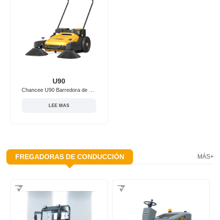
U90
Chancee U90 Barredora de piso de empuje manual/de operador a pie
LEE MAS
FREGADORAS DE CONDUCCIÓN
MÁS+