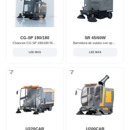
CG-SP 190/180
SR 45/60W
Chancee CG-SP 190/180 Ride-on Floor Sweeper
Barredora de suelos con operador a bordo Chancee SR 45/60 W
LEE MAS
LEE MAS
U220CAR
U200CAR